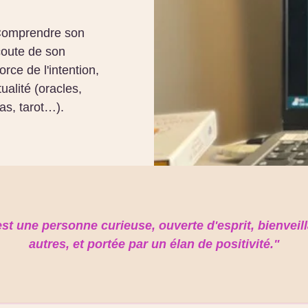
omprendre son
écoute de son
orce de l'intention,
tualité (oracles,
as, tarot…).
est une personne curieuse, ouverte d'esprit, bienveil
autres, et portée par un élan de positivité."