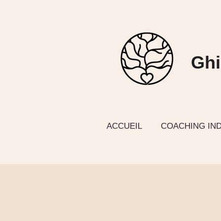
Passer
au
contenu
Ghi
principal
ACCUEIL
COACHING IND