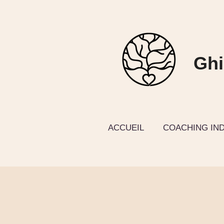
Passer
au
contenu
Ghi
principal
ACCUEIL
COACHING IND